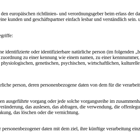
rch den europäischen richtlinien- und verordnungsgeber beim erlass der
meine kunden und geschäftspartner einfach lesbar und verständlich sein
griffe:
 identifizierte oder identifizierbare natürliche person (im folgenden „b
els zuordnung zu einer kennung wie einem namen, zu einer kennnummer, 
siologischen, genetischen, psychischen, wirtschaftlichen, kulturellen od
natürliche person, deren personenbezogene daten von dem für die verarbe
fahren ausgeführte vorgang oder jede solche vorgangsreihe im zusammen
veränderung, das auslesen, das abfragen, die verwendung, die offenleg
änkung, das löschen oder die vernichtung.
r personenbezogener daten mit dem ziel, ihre künftige verarbeitung ein