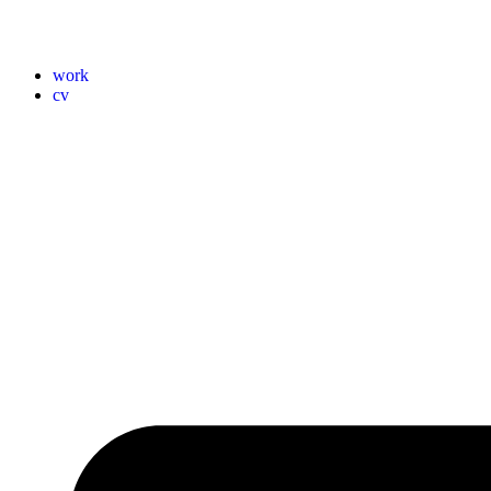
work
cv