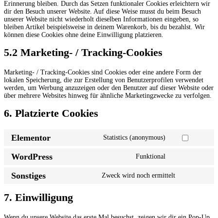
Erinnerung bleiben. Durch das Setzen funktionaler Cookies erleichtern wir
dir den Besuch unserer Website. Auf diese Weise musst du beim Besuch
unserer Website nicht wiederholt dieselben Informationen eingeben, so
bleiben Artikel beispielsweise in deinem Warenkorb, bis du bezahlst. Wir
können diese Cookies ohne deine Einwilligung platzieren.
5.2 Marketing- / Tracking-Cookies
Marketing- / Tracking-Cookies sind Cookies oder eine andere Form der
lokalen Speicherung, die zur Erstellung von Benutzerprofilen verwendet
werden, um Werbung anzuzeigen oder den Benutzer auf dieser Website oder
über mehrere Websites hinweg für ähnliche Marketingzwecke zu verfolgen.
6. Platzierte Cookies
Elementor
Statistics (anonymous)
Consent
to
WordPress
Funktional
service
Consent
elementor
to
Sonstiges
Zweck wird noch ermittelt
service
Consent
wordpress
to
service
7. Einwilligung
sonstiges
Wenn du unsere Website das erste Mal besuchst, zeigen wir dir ein Pop-Up