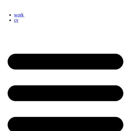
work
cv